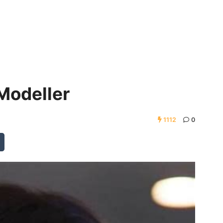
 Modeller
1112
0