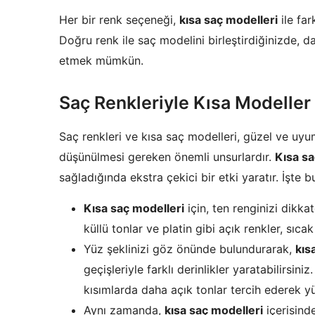
Her bir renk seçeneği,
kısa saç modelleri
ile far
Doğru renk ile saç modelini birleştirdiğinizde, d
etmek mümkün.
Saç Renkleriyle Kısa Modelle
Saç renkleri ve kısa saç modelleri, güzel ve uyu
düşünülmesi gereken önemli unsurlardır.
Kısa sa
sağladığında ekstra çekici bir etki yaratır. İşte
Kısa saç modelleri
için, ten renginizi dikka
küllü tonlar ve platin gibi açık renkler, sıcak 
Yüz şeklinizi göz önünde bulundurarak,
kıs
geçişleriyle farklı derinlikler yaratabilirsin
kısımlarda daha açık tonlar tercih ederek y
Aynı zamanda,
kısa saç modelleri
içerisind