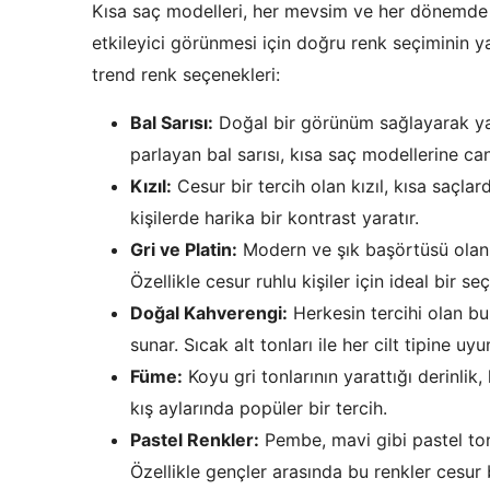
Kısa saç modelleri, her mevsim ve her dönemde 
etkileyici görünmesi için doğru renk seçiminin y
trend renk seçenekleri:
Bal Sarısı:
Doğal bir görünüm sağlayarak yaz
parlayan bal sarısı, kısa saç modellerine canl
Kızıl:
Cesur bir tercih olan kızıl, kısa saçlar
kişilerde harika bir kontrast yaratır.
Gri ve Platin:
Modern ve şık başörtüsü olan b
Özellikle cesur ruhlu kişiler için ideal bir se
Doğal Kahverengi:
Herkesin tercihi olan bu
sunar. Sıcak alt tonları ile her cilt tipine uy
Füme:
Koyu gri tonlarının yarattığı derinlik
kış aylarında popüler bir tercih.
Pastel Renkler:
Pembe, mavi gibi pastel tonl
Özellikle gençler arasında bu renkler cesur b