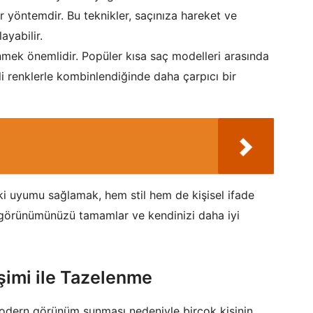
ir yöntemdir. Bu teknikler, saçınıza hareket ve
ayabilir.
şünmek önemlidir. Popüler kısa saç modelleri arasında
li renklerle kombinlendiğinde daha çarpıcı bir
ki uyumu sağlamak, hem stil hem de kişisel ifade
 görünümünüzü tamamlar ve kendinizi daha iyi
şimi ile Tazelenme
odern görünüm sunması nedeniyle birçok kişinin