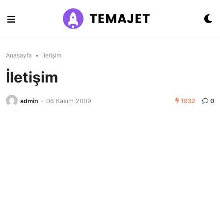
Skip
to
content
Anasayfa
•
İletişim
İletişim
admin
-
06 Kasım 2009
1932
0